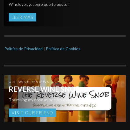
Winelover, ¡espero que te guste!
LEER MÁS
Política de Privacidad
|
Política de Cookies
U.S. WINE REVIEWS
REVERSE WINE SNOB
Thumbing my nose at bottles over $20
VISIT OUR FRIEND