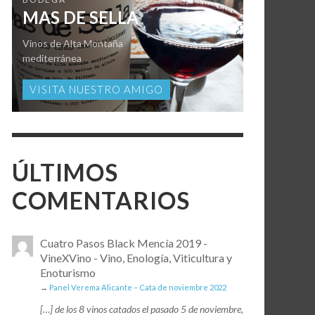
MAS DE SELLA
Vinos de Alta Montaña
mediterránea
VISITA NUESTRO AMIGO
ÚLTIMOS
COMENTARIOS
Cuatro Pasos Black Mencía 2019 -
VineXVino - Vino, Enología, Viticultura y
Enoturismo
→
Panel Verema Alicante – Cata de noviembre 2022
[…] de los 8 vinos catados el pasado 5 de noviembre,