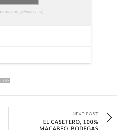
Vineporvino (@vinexvino)
TINTO
NEXT POST
EL CASETERO, 100%
MACABEO, BODEGAS