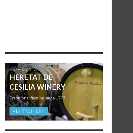
CASA SICILIA
HERETAT DE
CESILIA WINERY
Traditional farming since 1707
VISIT WINERY