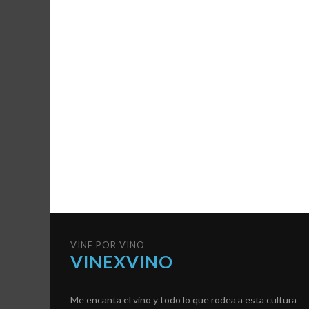
VINE POR VINO
VINEXVINO
Me encanta el vino y todo lo que rodea a esta cultura