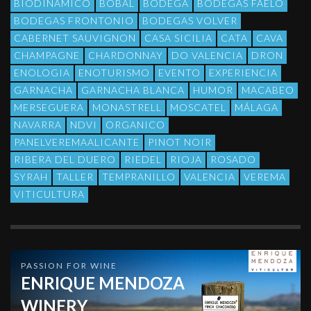
BIODINAMICO
BOBAL
BODEGA
BODEGAS FAELO
BODEGAS FRONTONIO
BODEGAS VOLVER
CABERNET SAUVIGNON
CASA SICILIA
CATA
CAVA
CHAMPAGNE
CHARDONNAY
DO VALENCIA
DRON
ENOLOGIA
ENOTURISMO
EVENTO
EXPERIENCIA
GARNACHA
GARNACHA BLANCA
HUMOR
MACABEO
MERSEGUERA
MONASTRELL
MOSCATEL
MÁLAGA
NAVARRA
NDVI
ORGANICO
PANELVEREMAALICANTE
PINOT NOIR
RIBERA DEL DUERO
RIEDEL
RIOJA
ROSADO
SYRAH
TALLER
TEMPRANILLO
VALENCIA
VEREMA
VITICULTURA
PASSION FOR WINE
ENRIQUE MENDOZA
WINERY