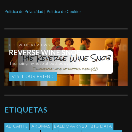
Política de Privacidad
|
Política de Cookies
U.S. WINE REVIEWS
REVERSE WINE SNOB
Thumbing my nose at bottles over $20
VISIT OUR FRIEND
ETIQUETAS
ALICANTE
AROMAS
BALDOVAR 923
BIG DATA