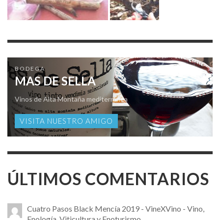
BODEGA
MAS DE SELLA
Vinos de Alta Montaña mediterránea
VISITA NUESTRO AMIGO
ÚLTIMOS COMENTARIOS
Cuatro Pasos Black Mencía 2019 - VineXVino - Vino,
Enología, Viticultura y Enoturismo