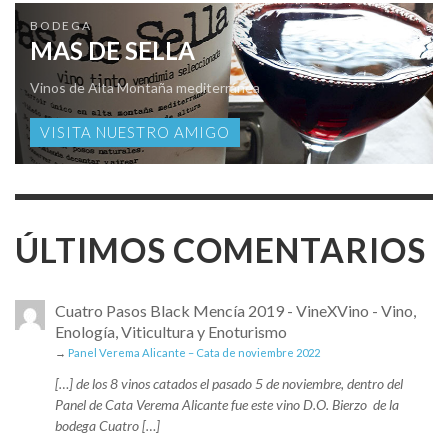
BODEGA
MAS DE SELLA
Vinos de Alta Montaña mediterránea
VISITA NUESTRO AMIGO
ÚLTIMOS COMENTARIOS
Cuatro Pasos Black Mencía 2019 - VineXVino - Vino,
Enología, Viticultura y Enoturismo
→
Panel Verema Alicante – Cata de noviembre 2022
[…] de los 8 vinos catados el pasado 5 de noviembre, dentro del
Panel de Cata Verema Alicante fue este vino D.O. Bierzo de la
bodega Cuatro […]