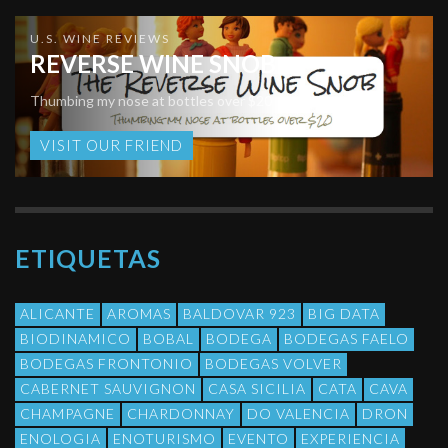
U.S. WINE REVIEWS
REVERSE WINE SNOB
Thumbing my nose at bottles over $20
VISIT OUR FRIEND
ETIQUETAS
ALICANTE
AROMAS
BALDOVAR 923
BIG DATA
BIODINAMICO
BOBAL
BODEGA
BODEGAS FAELO
BODEGAS FRONTONIO
BODEGAS VOLVER
CABERNET SAUVIGNON
CASA SICILIA
CATA
CAVA
CHAMPAGNE
CHARDONNAY
DO VALENCIA
DRON
ENOLOGIA
ENOTURISMO
EVENTO
EXPERIENCIA