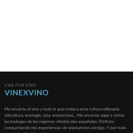
VINE POR VINO
VINEXVINO
Me encanta el vino y todo lo que rodea a esta cultura milenaria:
viticultura, enología, cata, enoturismo... Me encanta viajar y visitar
las bodegas de las regiones vitivinícolas españolas. Disfruto
compartiendo mis experiencias de enoturismo contigo. Y por todo