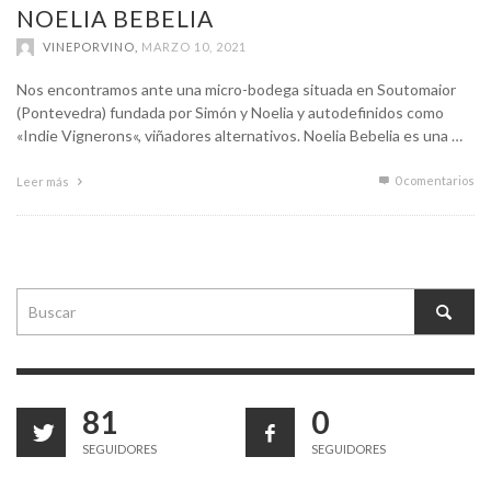
NOELIA BEBELIA
VINEPORVINO
,
MARZO 10, 2021
Nos encontramos ante una micro-bodega situada en Soutomaior
(Pontevedra) fundada por Simón y Noelia y autodefinidos como
«Indie Vignerons«, viñadores alternativos. Noelia Bebelia es una …
0 comentarios
Leer más
81
0
SEGUIDORES
SEGUIDORES