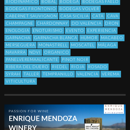
BIODINAMICO
BOBAL
BODEGA
BODEGAS FAELO
BODEGAS FRONTONIO
BODEGAS VOLVER
CABERNET SAUVIGNON
CASA SICILIA
CATA
CAVA
CHAMPAGNE
CHARDONNAY
DO VALENCIA
DRON
ENOLOGIA
ENOTURISMO
EVENTO
EXPERIENCIA
GARNACHA
GARNACHA BLANCA
HUMOR
MACABEO
MERSEGUERA
MONASTRELL
MOSCATEL
MÁLAGA
NAVARRA
NDVI
ORGANICO
PANELVEREMAALICANTE
PINOT NOIR
RIBERA DEL DUERO
RIEDEL
RIOJA
ROSADO
SYRAH
TALLER
TEMPRANILLO
VALENCIA
VEREMA
VITICULTURA
PASSION FOR WINE
ENRIQUE MENDOZA
WINERY