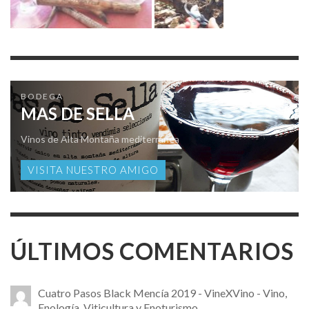
BODEGA
MAS DE SELLA
Vinos de Alta Montaña mediterránea
VISITA NUESTRO AMIGO
ÚLTIMOS COMENTARIOS
Cuatro Pasos Black Mencía 2019 - VineXVino - Vino,
Enología, Viticultura y Enoturismo