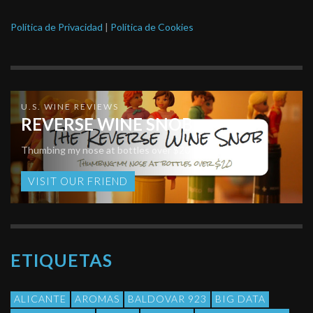
Política de Privacidad
|
Política de Cookies
U.S. WINE REVIEWS
REVERSE WINE SNOB
Thumbing my nose at bottles over $20
VISIT OUR FRIEND
ETIQUETAS
ALICANTE
AROMAS
BALDOVAR 923
BIG DATA