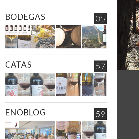
VINEPORVINO
,
FEBRERO 25, 2020
VINEPORVINO
,
NOVIEMBRE 18, 2018
BODEGAS
05
CATAS
57
ENOBLOG
59