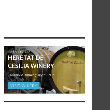
CASA SICILIA
HERETAT DE
CESILIA WINERY
Traditional farming since 1707
VISIT WINERY