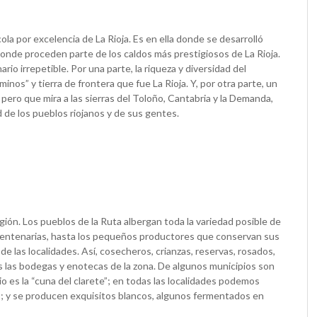
ícola por excelencia de La Rioja. Es en ella donde se desarrolló
donde proceden parte de los caldos más prestigiosos de La Rioja.
o irrepetible. Por una parte, la riqueza y diversidad del
minos” y tierra de frontera que fue La Rioja. Y, por otra parte, un
pero que mira a las sierras del Toloño, Cantabria y la Demanda,
ad de los pueblos riojanos y de sus gentes.
región. Los pueblos de la Ruta albergan toda la variedad posible de
centenarias, hasta los pequeños productores que conservan sus
de las localidades. Así, cosecheros, crianzas, reservas, rosados,
s las bodegas y enotecas de la zona. De algunos municipios son
o es la “cuna del clarete”; en todas las localidades podemos
as; y se producen exquisitos blancos, algunos fermentados en