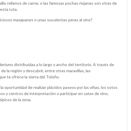
iquillo rellenos de carne, o las famosas pochas riojanas son otras de
esta ruta.
eliciosos mazapanes o unas suculentas peras al vino?
erismo distribuidas a lo largo y ancho del territorio. A través de
e la región y descubrir, entre otras maravillas, las
e te ofrece la sierra del Toloño.
a oportunidad de realizar plácidos paseos por las viñas, los sotos
eos y centros de interpretación o participar en catas de vino,
picos de la zona.