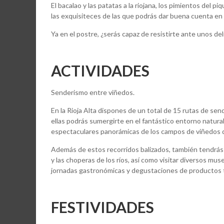
El bacalao y las patatas a la riojana, los pimientos del p
las exquisiteces de las que podrás dar buena cuenta en 
Ya en el postre, ¿serás capaz de resistirte ante unos d
ACTIVIDADES
Senderismo entre viñedos.
En la Rioja Alta dispones de un total de 15 rutas de send
ellas podrás sumergirte en el fantástico entorno natural d
espectaculares panorámicas de los campos de viñedos qu
Además de estos recorridos balizados, también tendrás l
y las choperas de los ríos, así como visitar diversos mus
jornadas gastronómicas y degustaciones de productos tí
FESTIVIDADES