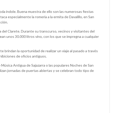
 toda índole. Buena muestra de ello son las numerosas fiestas
aca especialmente la romería a la ermita de Davalillo, en San
ción.
la del Clarete. Durante su transcurso, vecinos y visitantes del
lean unos 30.000 litros vino, con los que se impregna a cualquier
e brindan la oportunidad de realizar un viaje al pasado a través
ibiciones de oficios antiguos.
 de Música Antigua de Sajazarra o las populares Noches de San
lizan jornadas de puertas abiertas y se celebran todo tipo de