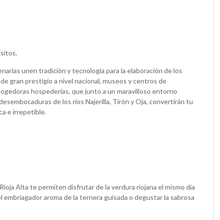
sitos.
narias unen tradición y tecnología para la elaboración de los
de gran prestigio a nivel nacional, museos y centros de
acogedoras hospederías, que junto a un maravilloso entorno
 desembocaduras de los ríos Najerilla, Tirón y Oja, convertirán tu
a e irrepetible.
oja Alta te permiten disfrutar de la verdura riojana el mismo día
 el embriagador aroma de la ternera guisada o degustar la sabrosa