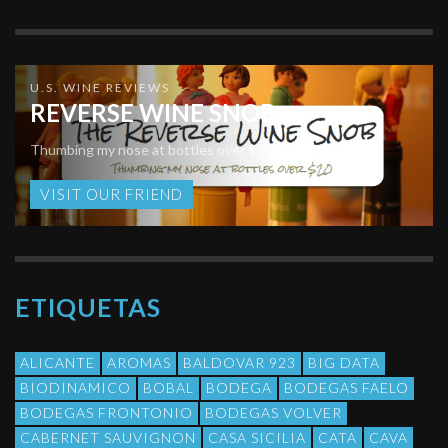
U.S. WINE REVIEWS
REVERSE WINE SNOB
Thumbing my nose at bottles over $20
VISIT OUR FRIEND
ETIQUETAS
ALICANTE
AROMAS
BALDOVAR 923
BIG DATA
BIODINAMICO
BOBAL
BODEGA
BODEGAS FAELO
BODEGAS FRONTONIO
BODEGAS VOLVER
CABERNET SAUVIGNON
CASA SICILIA
CATA
CAVA