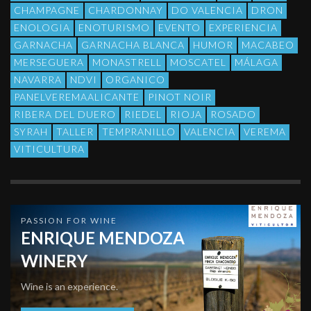
CHAMPAGNE
CHARDONNAY
DO VALENCIA
DRON
ENOLOGIA
ENOTURISMO
EVENTO
EXPERIENCIA
GARNACHA
GARNACHA BLANCA
HUMOR
MACABEO
MERSEGUERA
MONASTRELL
MOSCATEL
MÁLAGA
NAVARRA
NDVI
ORGANICO
PANELVEREMAALICANTE
PINOT NOIR
RIBERA DEL DUERO
RIEDEL
RIOJA
ROSADO
SYRAH
TALLER
TEMPRANILLO
VALENCIA
VEREMA
VITICULTURA
PASSION FOR WINE
ENRIQUE MENDOZA
WINERY
Wine is an experience.