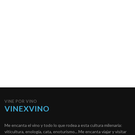
VINE POR VINO
VINEXVINO
Me encanta el vino y todo lo que rodea a esta cultura milenaria:
viticultura, enología, cata, enoturismo... Me encanta viajar y visitar