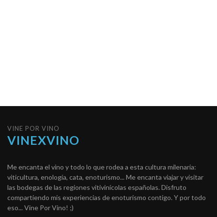
VINE POR VINO
VINEXVINO
Me encanta el vino y todo lo que rodea a esta cultura milenaria:
viticultura, enología, cata, enoturismo... Me encanta viajar y visitar
las bodegas de las regiones vitivinícolas españolas. Disfruto
compartiendo mis experiencias de enoturismo contigo. Y por todo
eso... Vine Por Vino! ;)