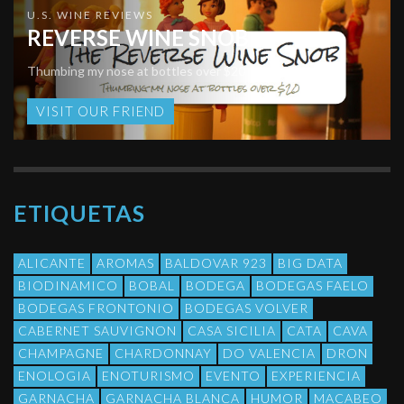
U.S. WINE REVIEWS
REVERSE WINE SNOB
Thumbing my nose at bottles over $20
VISIT OUR FRIEND
ETIQUETAS
ALICANTE
AROMAS
BALDOVAR 923
BIG DATA
BIODINAMICO
BOBAL
BODEGA
BODEGAS FAELO
BODEGAS FRONTONIO
BODEGAS VOLVER
CABERNET SAUVIGNON
CASA SICILIA
CATA
CAVA
CHAMPAGNE
CHARDONNAY
DO VALENCIA
DRON
ENOLOGIA
ENOTURISMO
EVENTO
EXPERIENCIA
GARNACHA
GARNACHA BLANCA
HUMOR
MACABEO